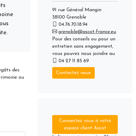
ts
91 rue Général Mangin
moine
38100 Grenoble
vous
04.76.70.18.94
grenoble@ascot-france.eu
te.
Pour des conseils ou pour un
entretien sans engagement,
vous pouvez nous joindre au
04 27 11 85 69
égâts des
Contactez nous
trimoine ou
Connectez vous à votre
espace client Ascot