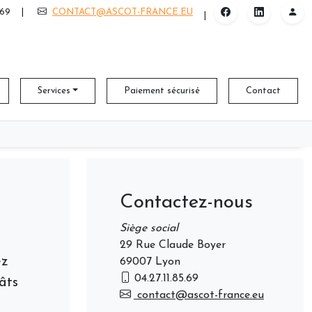
 69
|
CONTACT@ASCOT-FRANCE.EU
|
Services
Paiement sécurisé
Contact
Contactez-nous
Siège social
29 Rue Claude Boyer
ez
69007 Lyon
04.27.11.85.69
gâts
contact@ascot-france.eu